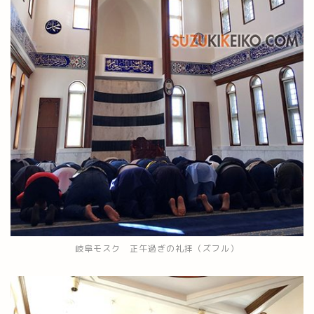
岐阜モスク 正午過ぎの礼拝（ズフル）