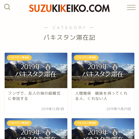
― CATEGORY ―
パキスタン滞在記
パキスタン滞在記
パキスタン滞在記
フンザで、友人の妹の結婚式
人間関係 興味を持ってくれ
に参加する
る人、くれない人
2019年12月1日
2019年11月29日
パキスタン滞在記
パキスタン滞在記