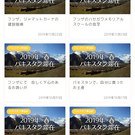
フンザ、ジャマットカーナの
フンザのハセガワメモリアル
建設現場
スクールの見学
2019年11月22日
2019年11月13日
パキスタン滞在記
パキスタン滞在記
フンザにて 珍しく下心のあ
パキスタンで、自分に買った
るお誘いが
お土産
2019年10月31日
2019年10月17日
パキスタン滞在記
パキスタン滞在記