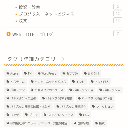
投資・貯蓄
2
ブログ収入・ネットビジネス
12
収支
17
7
WEB・DTP・ブログ
タグ（詳細カテゴリー）
Apple
FX
WordPress
おすすめ
おでかけ
イスラーム
インターネットビジネス
インド
ネット収入
パキスタン
パキスタンのニュース
パキスタンの食
パキスタン人
パキスタン人の旦那
パキスタン旅行情報
パキスタン滞在 2019春
パキスタン関連の映画・本など
パキスタン関連諸々
ファッション
フンザ
ブログ
ブログカスタマイズ
収益
名古屋近郊のハラールショップ・異国関連店
国際結婚
投資