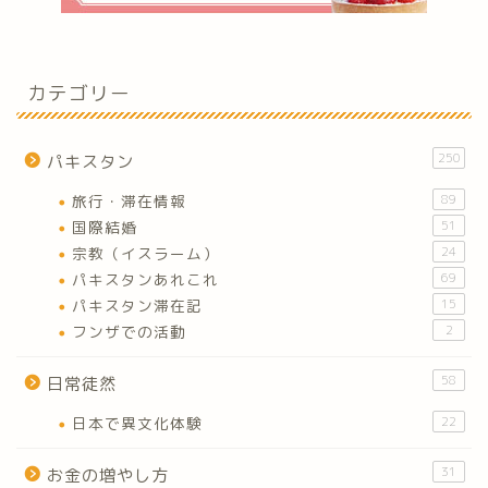
カテゴリー
250
パキスタン
旅行・滞在情報
89
国際結婚
51
宗教（イスラーム）
24
パキスタンあれこれ
69
パキスタン滞在記
15
フンザでの活動
2
58
日常徒然
日本で異文化体験
22
31
お金の増やし方