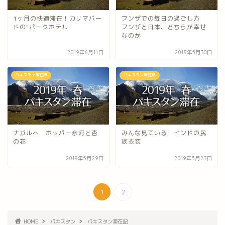
1ヶ月の快適滞在！カリマバー
フンザでの毎日の過ごし方
ドの"パークホテル"
フンザと日本、どちらが幸せ
なのか
2019年6月11日
2019年5月30日
パキスタン滞在記
パキスタン滞在記
ナガルへ ホッパー氷河と杏
みんな見ている インドの民
の花
族衣装
2019年5月29日
2019年5月27日
1
2
HOME
パキスタン
パキスタン滞在記