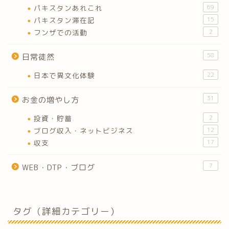
パキスタンあれこれ
69
パキスタン滞在記
15
フンザでの活動
2
58
日常徒然
日本で異文化体験
22
31
お金の増やし方
投資・貯蓄
2
ブログ収入・ネットビジネス
12
収支
17
7
WEB・DTP・ブログ
タグ（詳細カテゴリー）