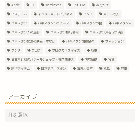
Apple
FX
WordPress
おすすめ
おでかけ
イスラーム
インターネットビジネス
インド
ネット収入
パキスタン
パキスタンのニュース
パキスタンの食
パキスタン人
パキスタン人の旦那
パキスタン旅行情報
パキスタン滞在 2019春
パキスタン関連の映画・本など
パキスタン関連諸々
ファッション
フンザ
ブログ
ブログカスタマイズ
収益
名古屋近郊のハラールショップ・異国関連店
国際結婚
投資
旅行アイテム
日本でパキスタン
海外と美容
私見
貯蓄
アーカイブ