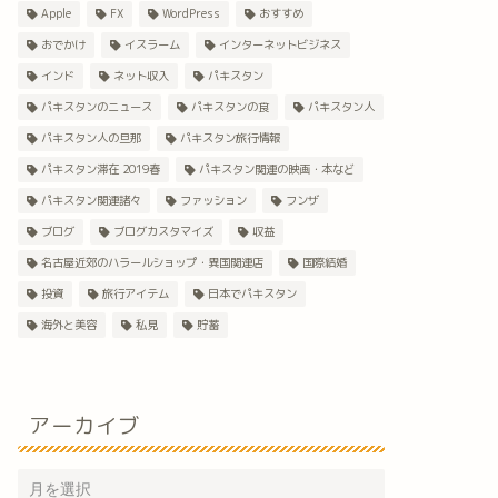
Apple
FX
WordPress
おすすめ
おでかけ
イスラーム
インターネットビジネス
インド
ネット収入
パキスタン
パキスタンのニュース
パキスタンの食
パキスタン人
パキスタン人の旦那
パキスタン旅行情報
パキスタン滞在 2019春
パキスタン関連の映画・本など
パキスタン関連諸々
ファッション
フンザ
ブログ
ブログカスタマイズ
収益
名古屋近郊のハラールショップ・異国関連店
国際結婚
投資
旅行アイテム
日本でパキスタン
海外と美容
私見
貯蓄
アーカイブ