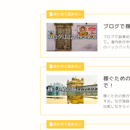
ブログで稼
ブログで副業収
て。海外旅行中
のバックパッカー
稼ぐための
で！
稼ぐための旅行
すめ。なぜ独自
比較しながらメ