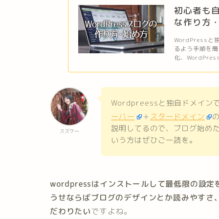
初心者も自
な作り方
WordPre
るよう手順を簡
化、WordPr
Wordpreessと独自ドメ
ーバー
＋
スタードメイン
説明してるので、ブログ始め
スズケー
いう方はぜひご一読を。
wordpressはインストールして最低限の
うせならばブログのデザインとか読みやすさ
だわりたい
ですよね。