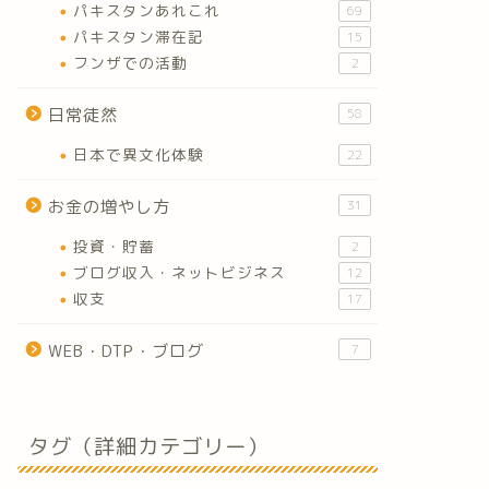
パキスタンあれこれ
69
パキスタン滞在記
15
フンザでの活動
2
日常徒然
58
日本で異文化体験
22
お金の増やし方
31
投資・貯蓄
2
ブログ収入・ネットビジネス
12
収支
17
WEB・DTP・ブログ
7
タグ（詳細カテゴリー）