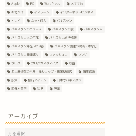
Apple
FX
WordPress
おすすめ
おでかけ
イスラーム
インターネットビジネス
インド
ネット収入
パキスタン
パキスタンのニュース
パキスタンの食
パキスタン人
パキスタン人の旦那
パキスタン旅行情報
パキスタン滞在 2019春
パキスタン関連の映画・本など
パキスタン関連諸々
ファッション
フンザ
ブログ
ブログカスタマイズ
収益
名古屋近郊のハラールショップ・異国関連店
国際結婚
投資
旅行アイテム
日本でパキスタン
海外と美容
私見
貯蓄
アーカイブ