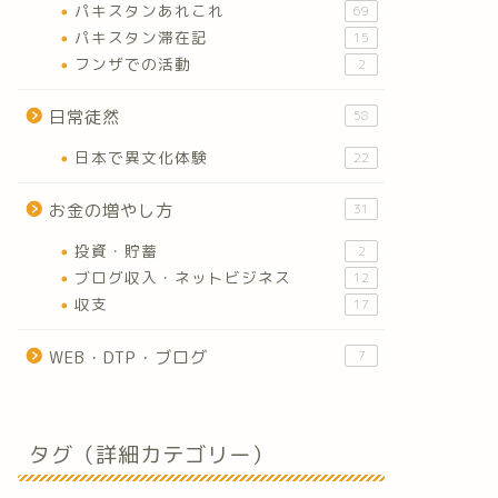
パキスタンあれこれ
69
パキスタン滞在記
15
フンザでの活動
2
日常徒然
58
日本で異文化体験
22
お金の増やし方
31
投資・貯蓄
2
ブログ収入・ネットビジネス
12
収支
17
WEB・DTP・ブログ
7
タグ（詳細カテゴリー）