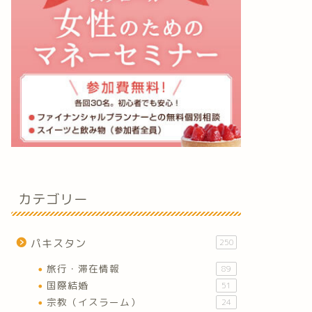
カテゴリー
パキスタン
250
旅行・滞在情報
89
国際結婚
51
宗教（イスラーム）
24