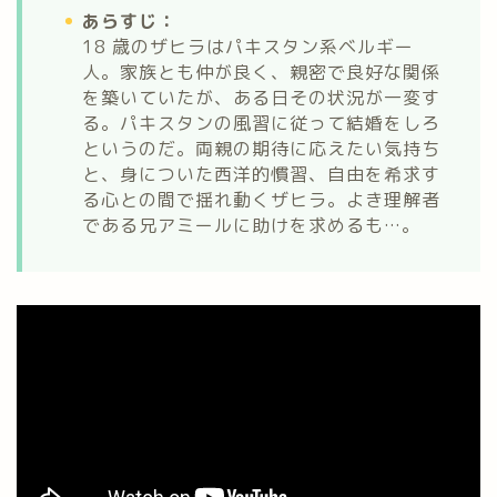
あらすじ：
18 歳のザヒラはパキスタン系ベルギー
人。家族とも仲が良く、親密で良好な関係
を築いていたが、ある日その状況が一変す
る。パキスタンの風習に従って結婚をしろ
というのだ。両親の期待に応えたい気持ち
と、身についた西洋的慣習、自由を希求す
る心との間で揺れ動くザヒラ。よき理解者
である兄アミールに助けを求めるも…。