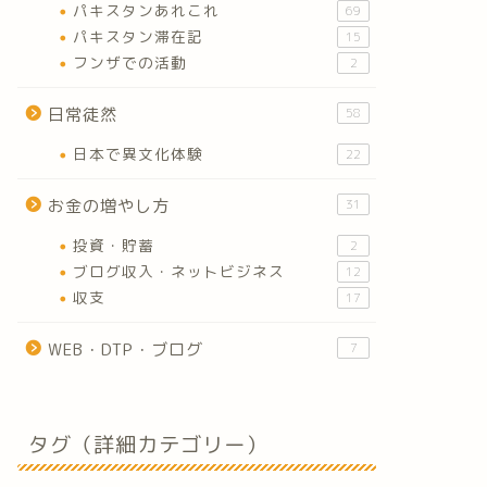
パキスタンあれこれ
69
パキスタン滞在記
15
フンザでの活動
2
日常徒然
58
日本で異文化体験
22
お金の増やし方
31
投資・貯蓄
2
ブログ収入・ネットビジネス
12
収支
17
WEB・DTP・ブログ
7
タグ（詳細カテゴリー）