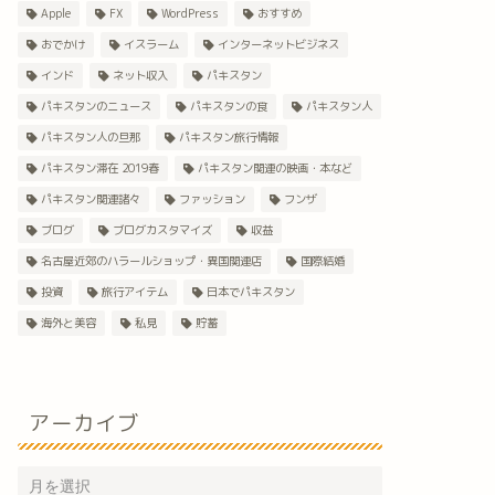
Apple
FX
WordPress
おすすめ
おでかけ
イスラーム
インターネットビジネス
インド
ネット収入
パキスタン
パキスタンのニュース
パキスタンの食
パキスタン人
パキスタン人の旦那
パキスタン旅行情報
パキスタン滞在 2019春
パキスタン関連の映画・本など
パキスタン関連諸々
ファッション
フンザ
ブログ
ブログカスタマイズ
収益
名古屋近郊のハラールショップ・異国関連店
国際結婚
投資
旅行アイテム
日本でパキスタン
海外と美容
私見
貯蓄
アーカイブ