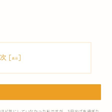
次
[
]
表示
さほど気にしていなかった私ですが、3月半ばを過ぎた