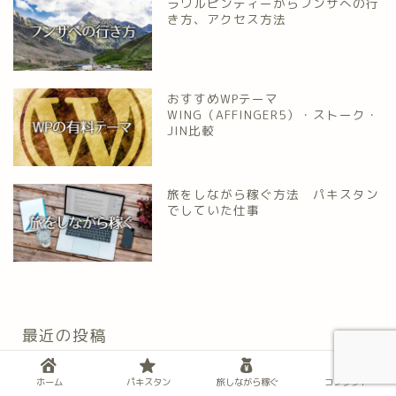
ラワルピンディーからフンザへの行
き方、アクセス方法
おすすめWPテーマ
WING（AFFINGER5）・ストーク・
JIN比較
旅をしながら稼ぐ方法 パキスタン
でしていた仕事
最近の投稿
ホーム
パキスタン
旅しながら稼ぐ
コンタクト
ペシャーワル 語り部の街・キッサ