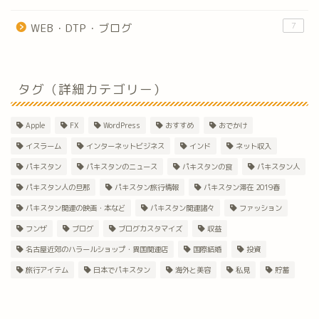
7
WEB・DTP・ブログ
タグ（詳細カテゴリー）
Apple
FX
WordPress
おすすめ
おでかけ
イスラーム
インターネットビジネス
インド
ネット収入
パキスタン
パキスタンのニュース
パキスタンの食
パキスタン人
パキスタン人の旦那
パキスタン旅行情報
パキスタン滞在 2019春
パキスタン関連の映画・本など
パキスタン関連諸々
ファッション
フンザ
ブログ
ブログカスタマイズ
収益
名古屋近郊のハラールショップ・異国関連店
国際結婚
投資
旅行アイテム
日本でパキスタン
海外と美容
私見
貯蓄