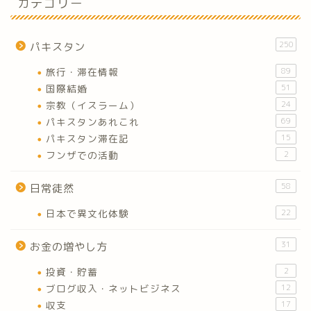
カテゴリー
250
パキスタン
旅行・滞在情報
89
国際結婚
51
宗教（イスラーム）
24
パキスタンあれこれ
69
パキスタン滞在記
15
フンザでの活動
2
58
日常徒然
日本で異文化体験
22
31
お金の増やし方
投資・貯蓄
2
ブログ収入・ネットビジネス
12
収支
17