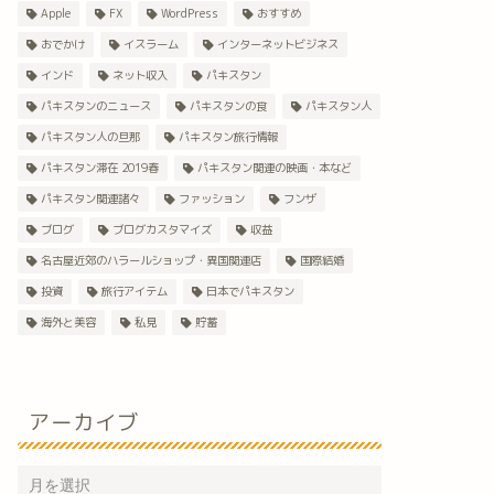
Apple
FX
WordPress
おすすめ
おでかけ
イスラーム
インターネットビジネス
インド
ネット収入
パキスタン
パキスタンのニュース
パキスタンの食
パキスタン人
パキスタン人の旦那
パキスタン旅行情報
パキスタン滞在 2019春
パキスタン関連の映画・本など
パキスタン関連諸々
ファッション
フンザ
ブログ
ブログカスタマイズ
収益
名古屋近郊のハラールショップ・異国関連店
国際結婚
投資
旅行アイテム
日本でパキスタン
海外と美容
私見
貯蓄
アーカイブ