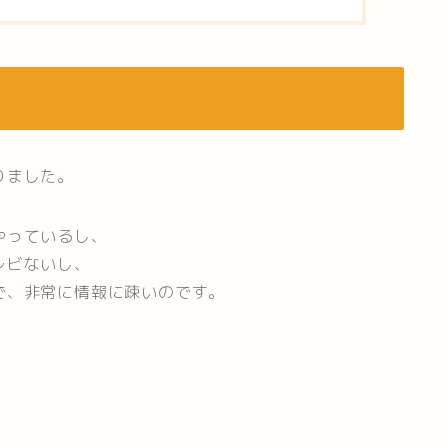
りました。
やっているし、
レビないし、
で、非常に情報に疎いのです。
。
。