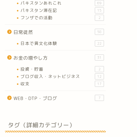
パキスタンあれこれ
69
パキスタン滞在記
15
フンザでの活動
2
日常徒然
58
日本で異文化体験
22
お金の増やし方
31
投資・貯蓄
2
ブログ収入・ネットビジネス
12
収支
17
WEB・DTP・ブログ
7
タグ（詳細カテゴリー）