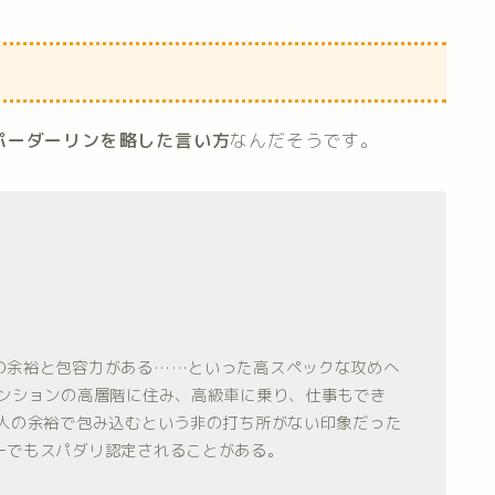
パーダーリンを略した言い方
な
んだそうです。
の余裕と包容力がある……といった高スペックな攻めへ
マンションの高層階に住み、高級車に乗り、仕事もでき
大人の余裕で包み込むという非の打ち所がない印象だった
ーでもスパダリ認定されることがある。