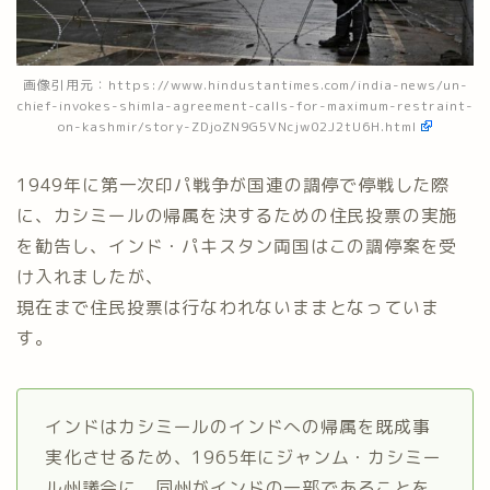
画像引用元：
https://www.hindustantimes.com/india-news/un-
chief-invokes-shimla-agreement-calls-for-maximum-restraint-
on-kashmir/story-ZDjoZN9G5VNcjw02J2tU6H.html
1949年に第一次印パ戦争が国連の調停で停戦した際
に、カシミールの帰属を決するための住民投票の実施
を勧告し、インド・パキスタン両国はこの調停案を受
け入れましたが、
現在まで住民投票は行なわれないままとなっていま
す。
インドはカシミールのインドへの帰属を既成事
実化させるため、1965年にジャンム・カシミー
ル州議会に、同州がインドの一部であることを