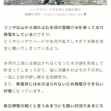
ハイデラバードの氷河と水路の様子
画像引用元：
https://pamirtimes.net
フンザは山から流れ込む氷河の雪解け水を使って水力
発電をしている
のですが、
どうやらハサナバードで氷河が拡大しすぎて水路を完
全に塞いでしまっているよう。
氷河の上流には排出されなくなった水が湖を形成して
貯まってしまっており、急に決壊すればその下の村に
一気に土砂が押し寄せる危険性が。
また、
発電所には水が送られないため発電ができない
状態
になっています。
毎日停電が続くと言うあまりにも酷い状況であるにも