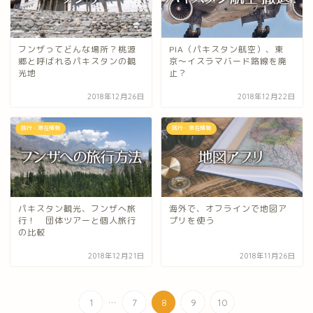
フンザってどんな場所？桃源
PIA（パキスタン航空）、東
郷と呼ばれるパキスタンの観
京〜イスラマバード路線を廃
光地
止？
2018年12月26日
2018年12月22日
旅行・滞在情報
旅行・滞在情報
パキスタン観光、フンザへ旅
海外で、オフラインで地図ア
行！ 団体ツアーと個人旅行
プリを使う
の比較
2018年12月21日
2018年11月26日
...
1
7
8
9
10