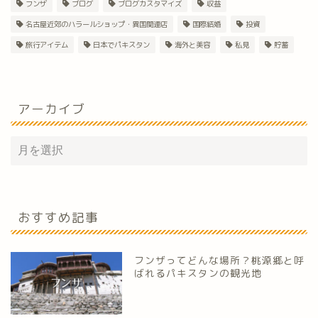
フンザ
ブログ
ブログカスタマイズ
収益
名古屋近郊のハラールショップ・異国関連店
国際結婚
投資
旅行アイテム
日本でパキスタン
海外と美容
私見
貯蓄
アーカイブ
おすすめ記事
フンザってどんな場所？桃源郷と呼
ばれるパキスタンの観光地