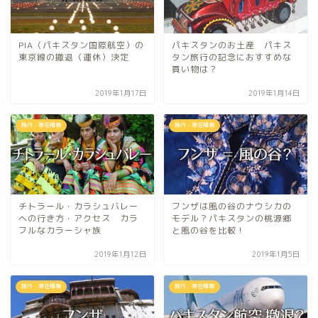
PIA（パキスタン国際航空）の
パキスタンのお土産 パキス
東京線の撤退（運休）決定
タン旅行の記念におすすめな
買い物は？
2019年1月17日
2019年1月14日
旅行・滞在情報
旅行・滞在情報
チトラール・カラシュバレー
フンザは風の谷のナウシカの
への行き方・アクセス カラ
モデル？パキスタンの桃源郷
フルなカラーシャ族
と風の谷を比較！
2019年1月12日
2019年1月5日
旅行・滞在情報
旅行・滞在情報