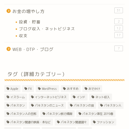
31
お金の増やし方
投資・貯蓄
2
ブログ収入・ネットビジネス
12
収支
17
7
WEB・DTP・ブログ
タグ（詳細カテゴリー）
Apple
FX
WordPress
おすすめ
おでかけ
イスラーム
インターネットビジネス
インド
ネット収入
パキスタン
パキスタンのニュース
パキスタンの食
パキスタン人
パキスタン人の旦那
パキスタン旅行情報
パキスタン滞在 2019春
パキスタン関連の映画・本など
パキスタン関連諸々
ファッション