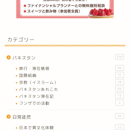
カテゴリー
250
パキスタン
旅行・滞在情報
89
国際結婚
51
宗教（イスラーム）
24
パキスタンあれこれ
69
パキスタン滞在記
15
フンザでの活動
2
58
日常徒然
日本で異文化体験
22