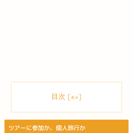
目次
[
]
表示
ツアーに参加か、個人旅行か