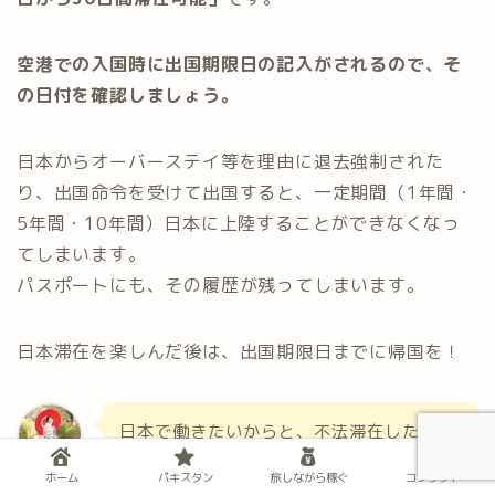
空港での入国時に出国期限日の記入がされるので、そ
の日付を確認しましょう。
日本からオーバーステイ等を理由に退去強制された
り、出国命令を受けて出国すると、一定期間（1年間・
5年間・10年間）日本に上陸することができなくなっ
てしまいます。
パスポートにも、その履歴が残ってしまいます。
日本滞在を楽しんだ後は、出国期限日までに帰国を！
日本で働きたいからと、不法滞在したり、
虚偽の難民申請をする外国人が増えていま
ホーム
パキスタン
旅しながら稼ぐ
コンタクト
スズケー
す。