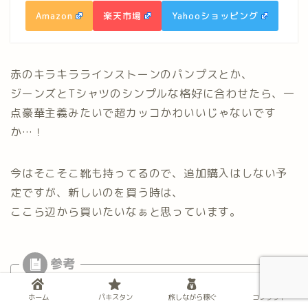
Amazon
楽天市場
Yahooショッピング
赤のキラキララインストーンのパンプスとか、
ジーンズとTシャツのシンプルな格好に合わせたら、一
点豪華主義みたいで超カッコかわいいじゃないです
か…！
今はそこそこ靴も持ってるので、追加購入はしない予
定ですが、新しいのを買う時は、
ここら辺から買いたいなぁと思っています。
インドやパキスタンを旅行する時は、牛のウン
ホーム
パキスタン
旅しながら稼ぐ
コンタクト