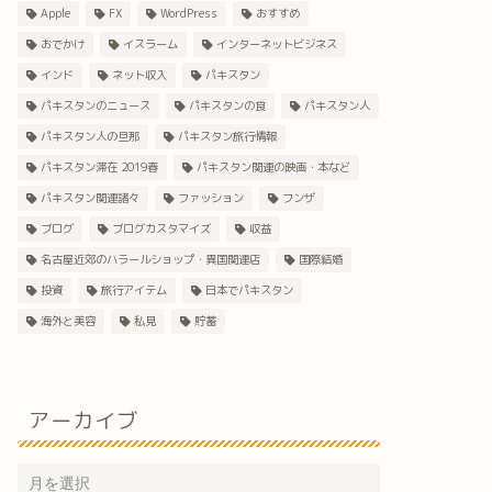
Apple
FX
WordPress
おすすめ
おでかけ
イスラーム
インターネットビジネス
インド
ネット収入
パキスタン
パキスタンのニュース
パキスタンの食
パキスタン人
パキスタン人の旦那
パキスタン旅行情報
パキスタン滞在 2019春
パキスタン関連の映画・本など
パキスタン関連諸々
ファッション
フンザ
ブログ
ブログカスタマイズ
収益
名古屋近郊のハラールショップ・異国関連店
国際結婚
投資
旅行アイテム
日本でパキスタン
海外と美容
私見
貯蓄
アーカイブ