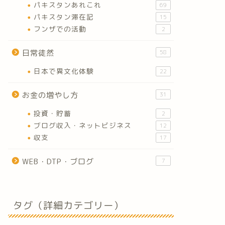
パキスタンあれこれ
69
パキスタン滞在記
15
フンザでの活動
2
日常徒然
58
日本で異文化体験
22
お金の増やし方
31
投資・貯蓄
2
ブログ収入・ネットビジネス
12
収支
17
WEB・DTP・ブログ
7
タグ（詳細カテゴリー）