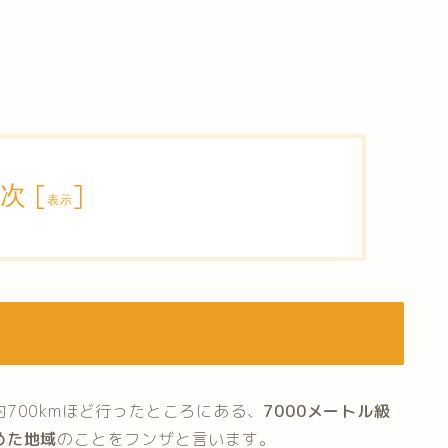
次
[
]
表示
700kmほど行ったところにある、
7000メートル級
めた地域
のことをフンザと言います。