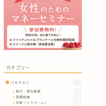
カテゴリー
パキスタン
250
旅行・滞在情報
89
国際結婚
51
宗教（イスラーム）
24