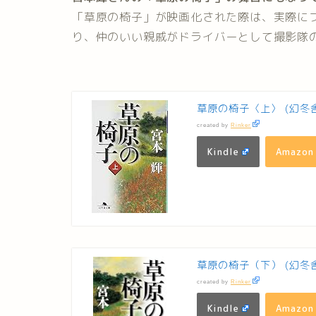
「草原の椅子」が映画化された際は、実際に
り、仲のいい親戚がドライバーとして撮影隊
草原の椅子〈上〉 (幻冬
created by
Rinker
Kindle
Amazon
草原の椅子（下） (幻冬
created by
Rinker
Kindle
Amazon