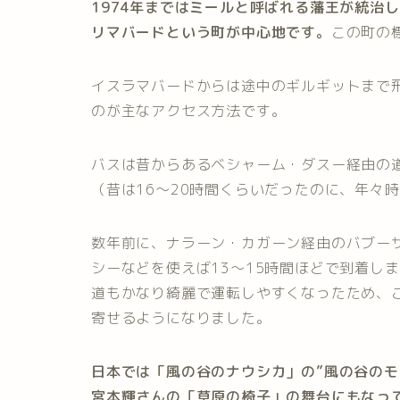
1974年まではミールと呼ばれる藩王が統治
リマバードという町が中心地です。
この町の標
イスラマバードからは途中のギルギットまで
のが主なアクセス方法です。
バスは昔からあるベシャーム・ダスー経由の道
（昔は16〜20時間くらいだったのに、年々
数年前に、ナラーン・カガーン経由のバブー
シーなどを使えば13〜15時間ほどで到着し
道もかなり綺麗で運転しやすくなったため、
寄せるようになりました。
日本では「風の谷のナウシカ」の”風の谷のモ
宮本輝さんの「草原の椅子」の舞台にもなっ