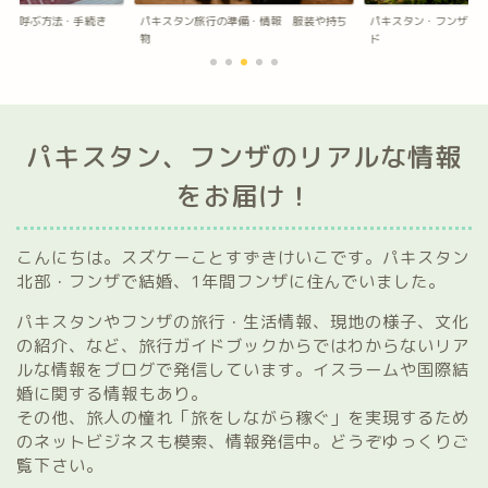
準備・情報 服装や持ち
パキスタン・フンザ 旅行、滞在情報ガイ
「旅をしながら稼ぐ」
ド
TIPS
パキスタン、フンザのリアルな情報
をお届け！
こんにちは。スズケーことすずきけいこです。パキスタン
北部・フンザで結婚、1年間フンザに住んでいました。
パキスタンやフンザの旅行・生活情報、現地の様子、文化
の紹介、など、旅行ガイドブックからではわからないリア
ルな情報をブログで発信しています。イスラームや国際結
婚に関する情報もあり。
その他、旅人の憧れ「旅をしながら稼ぐ」を実現するため
のネットビジネスも模索、情報発信中。どうぞゆっくりご
覧下さい。