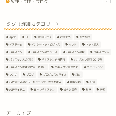
7
WEB・DTP・ブログ
タグ（詳細カテゴリー）
Apple
FX
WordPress
おすすめ
おでかけ
イスラーム
インターネットビジネス
インド
ネット収入
パキスタン
パキスタンのニュース
パキスタンの食
パキスタン人
パキスタン人の旦那
パキスタン旅行情報
パキスタン滞在 2019春
パキスタン関連の映画・本など
パキスタン関連諸々
ファッション
フンザ
ブログ
ブログカスタマイズ
収益
名古屋近郊のハラールショップ・異国関連店
国際結婚
投資
旅行アイテム
日本でパキスタン
海外と美容
私見
貯蓄
アーカイブ