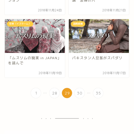
ション
請 法律の穴
2018年11月24日
2018年11月21日
宗教（イスラーム）
国際結婚
「ムスリムの現実 in JAPAN」
パキスタン人旦那がスパダリ
を読んで
2018年11月19日
2018年11月17日
...
...
1
28
29
30
35