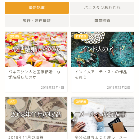
最新記事
パキスタンあれこれ
旅行・滞在情報
国際結婚
国際結婚
日常徒然
パキスタン人と国際結婚 な
インド人アーティストの作品
ぜ結婚したのか
を買う
2018年12月4日
2018年12月2日
収支
国際結婚
2018年11月の収益
多分私はちょっと違う メー