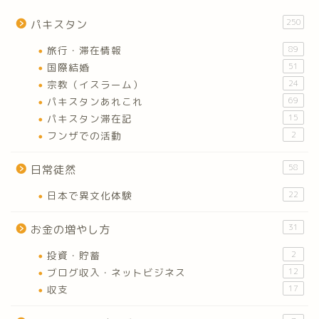
250
パキスタン
旅行・滞在情報
89
国際結婚
51
宗教（イスラーム）
24
パキスタンあれこれ
69
パキスタン滞在記
15
フンザでの活動
2
58
日常徒然
日本で異文化体験
22
31
お金の増やし方
投資・貯蓄
2
ブログ収入・ネットビジネス
12
収支
17